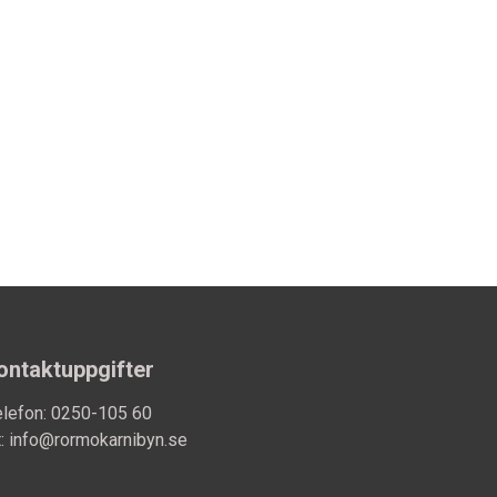
ontaktuppgifter
elefon: 0250-105 60
:
info@rormokarnibyn.se