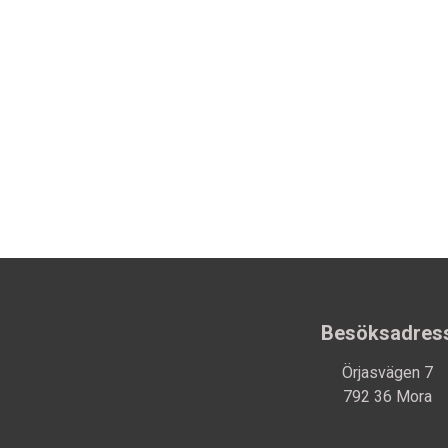
Besöksadres
Örjasvägen 7
792 36 Mora